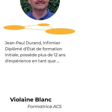
Jean-Paul Durand, Infirmier 
Diplômé d’État de formation 
initiale, possède plus de 12 ans 
d'expérience en tant que 
formateur en Approche Centrée 
Solution (Solution Focused 
Approach - Steve de Shazer et 
Insoo Kim Berg). Il est également 
titulaire d'un Diplôme Universitaire 
en Psychologie Positive de 
Violaine Blanc
l'Université Grenoble Alpes.

Formatrice ACS