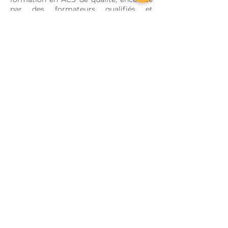
par des formateurs qualifiés et
expérimentés, en cohérence avec les
normes principales établies par
l'alliance international des instituts
d'enseignement de l'ACS .
Principaux critères IASTI
IFAACS
Au moins 3 ans d'expérience
dans la création de
programmes de formation
axés sur les solutions.
12 ans